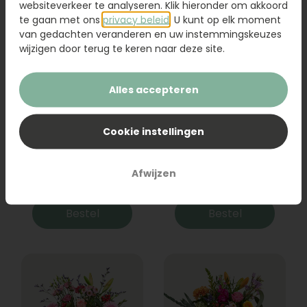
websiteverkeer te analyseren. Klik hieronder om akkoord
te gaan met ons
privacy beleid
. U kunt op elk moment
van gedachten veranderen en uw instemmingskeuzes
wijzigen door terug te keren naar deze site.
Alles accepteren
Cookie instellingen
Boeket Raya
Sanseveria
Afwijzen
31,95
19,95
Bestel
Bestel