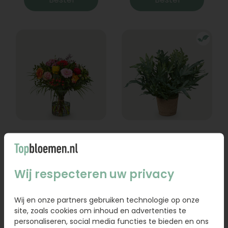
Boeket Lexie
Phlebodium
Vanaf
18,95
16,95
Wij respecteren uw privacy
Bestel
Bestel
Wij en onze partners gebruiken technologie op onze
site, zoals cookies om inhoud en advertenties te
personaliseren, social media functies te bieden en ons