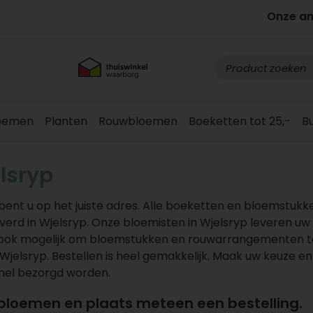
Onze a
loemen
Planten
Rouwbloemen
Boeketten tot 25,-
B
lsryp
ent u op het juiste adres. Alle boeketten en bloemstukk
rd in Wjelsryp. Onze bloemisten in Wjelsryp leveren uw
is ook mogelijk om bloemstukken en rouwarrangementen t
Wjelsryp. Bestellen is heel gemakkelijk. Maak uw keuze en 
snel bezorgd worden.
 bloemen en plaats meteen een bestelling.