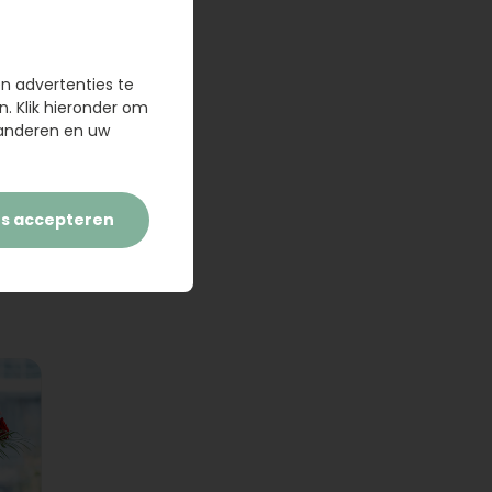
en advertenties te
n. Klik hieronder om
randeren en uw
es accepteren