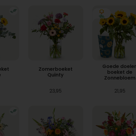
Goede doele
ket
Zomerboeket
boeket de
e
Quinty
Zonnebloem
23,95
21,95