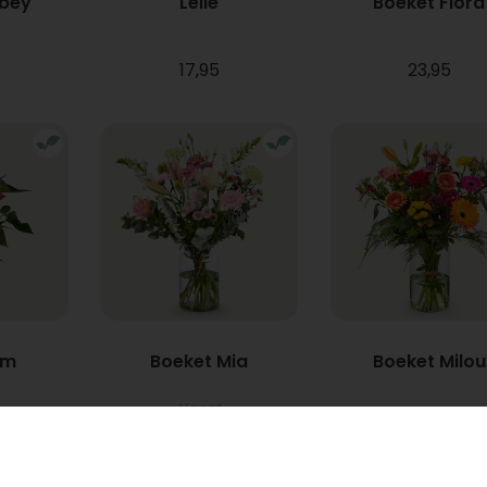
bbey
Lelie
Boeket Flora
17,95
23,95
um
Boeket Mia
Boeket Milou
Vanaf
22,95
34,95