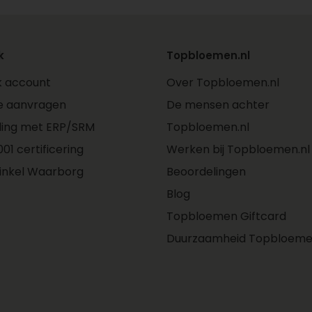
k
Topbloemen.nl
jk account
Over Topbloemen.nl
e aanvragen
De mensen achter
ling met ERP/SRM
Topbloemen.nl
01 certificering
Werken bij Topbloemen.nl
inkel Waarborg
Beoordelingen
Blog
Topbloemen Giftcard
Duurzaamheid Topbloeme