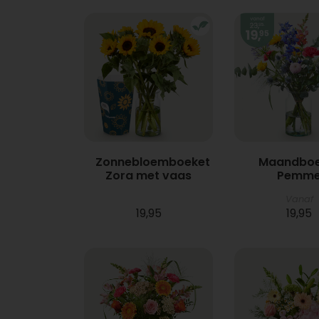
Zonnebloemboeket
Maandboe
Zora met vaas
Pemm
Vanaf
19,95
19,95