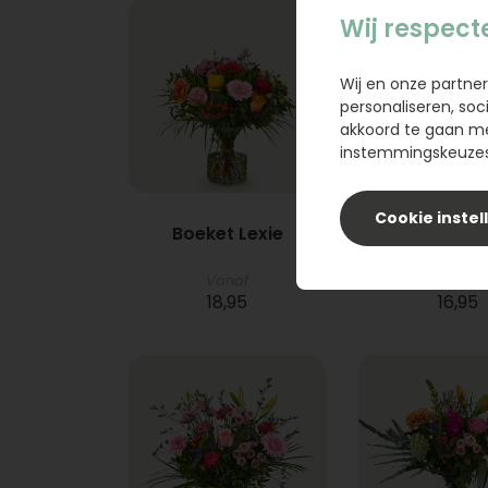
Wij respect
Wij en onze partner
personaliseren, soc
akkoord te gaan m
instemmingskeuzes 
Cookie instel
Boeket Lexie
Phlebod
Vanaf
18,95
16,95