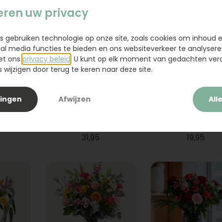
eren uw privacy
s gebruiken technologie op onze site, zoals cookies om inhoud 
ial media functies te bieden en ons websiteverkeer te analysere
et ons
privacy beleid
. U kunt op elk moment van gedachten ve
wijzigen door terug te keren naar deze site.
lingen
Afwijzen
All
ium
Boeket Raya
Sanseveria
31,95
19,95