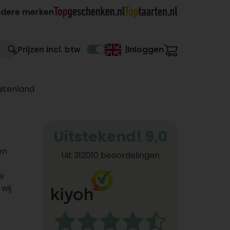
ndere merken
Inloggen
Prijzen incl. btw
|
uitenland
Uitstekend! 9,0
en
Uit 312010 beoordelingen
e
wij