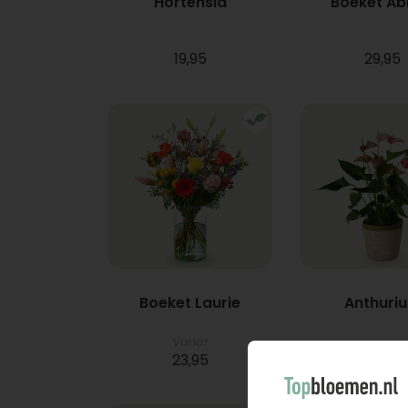
Hortensia
Boeket A
19,95
29,95
Boeket Laurie
Anthuri
Vanaf
23,95
21,95