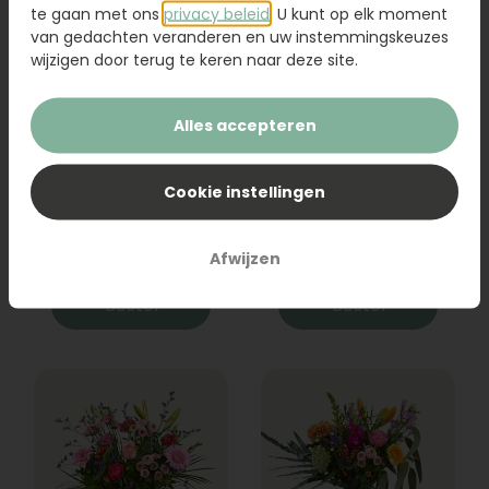
te gaan met ons
privacy beleid
. U kunt op elk moment
van gedachten veranderen en uw instemmingskeuzes
wijzigen door terug te keren naar deze site.
Alles accepteren
Boeket Raya
Sanseveria
Cookie instellingen
31,95
19,95
Afwijzen
Bestel
Bestel