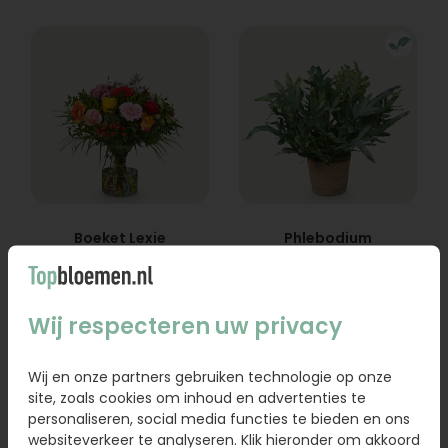
Boeket Lexie
Phlebodium
Vanaf
18,95
16,95
Wij respecteren uw privacy
Bestel
Bestel
Wij en onze partners gebruiken technologie op onze
site, zoals cookies om inhoud en advertenties te
personaliseren, social media functies te bieden en ons
websiteverkeer te analyseren. Klik hieronder om akkoord