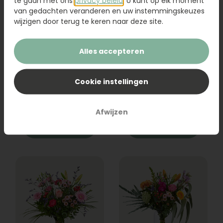
te gaan met ons
privacy beleid
. U kunt op elk moment
van gedachten veranderen en uw instemmingskeuzes
wijzigen door terug te keren naar deze site.
Alles accepteren
Boeket Raya
Sanseveria
Cookie instellingen
31,95
19,95
Afwijzen
Bestel
Bestel