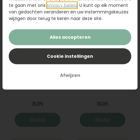
Bestel
Bestel
te gaan met ons
privacy beleid
. U kunt op elk moment
van gedachten veranderen en uw instemmingskeuzes
wijzigen door terug te keren naar deze site.
Alles accepteren
Cookie instellingen
Afwijzen
Boeket Raya
Sanseveria
31,95
19,95
Bestel
Bestel