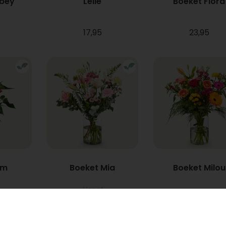
bbey
Lelie
Boeket Flora
17,95
23,95
um
Boeket Mia
Boeket Milou
Vanaf
22,95
34,95