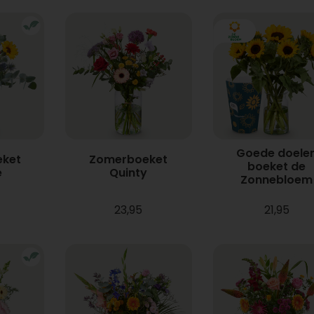
Goede doele
ket
Zomerboeket
boeket de
e
Quinty
Zonnebloem
23,95
21,95