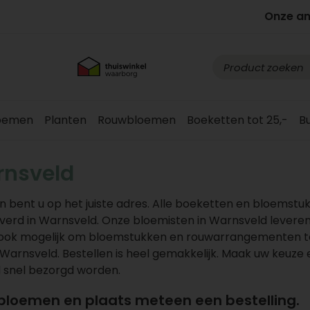
Onze a
loemen
Planten
Rouwbloemen
Boeketten tot 25,-
B
rnsveld
 bent u op het juiste adres. Alle boeketten en bloemstu
erd in Warnsveld. Onze bloemisten in Warnsveld levere
is ook mogelijk om bloemstukken en rouwarrangementen t
Warnsveld. Bestellen is heel gemakkelijk. Maak uw keuze e
 snel bezorgd worden.
 bloemen en plaats meteen een bestelling.