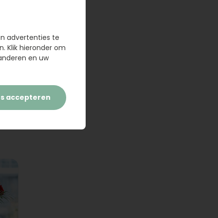
en advertenties te
n. Klik hieronder om
randeren en uw
es accepteren