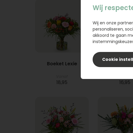
Wij respect
Wij en onze partner
personaliseren, soc
akkoord te gaan m
instemmingskeuzes 
Cookie instel
Boeket Lexie
Phlebod
Vanaf
18,95
16,95