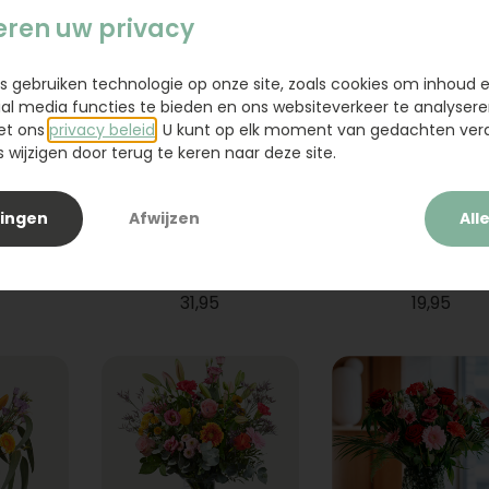
eren uw privacy
s gebruiken technologie op onze site, zoals cookies om inhoud 
ial media functies te bieden en ons websiteverkeer te analysere
et ons
privacy beleid
. U kunt op elk moment van gedachten ve
wijzigen door terug te keren naar deze site.
lingen
Afwijzen
All
ium
Boeket Raya
Sanseveria
31,95
19,95