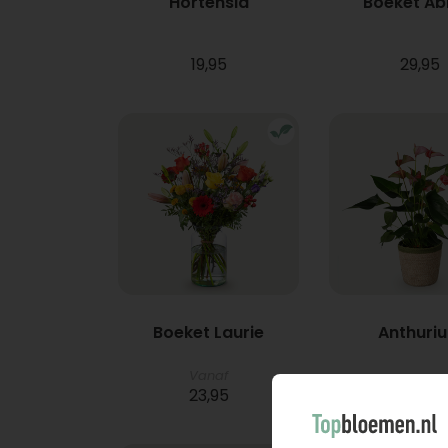
Hortensia
Boeket A
19,95
29,95
Boeket Laurie
Anthuri
Vanaf
23,95
21,95