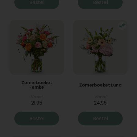
Bestel
Bestel
Zomerboeket
Zomerboeket Luna
Femke
Vanaf
Vanaf
21,95
24,95
Bestel
Bestel