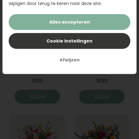
wijzigen door terug te keren naar deze site.
Alles accepteren
Cookie instellingen
Afwijzen
Boeket Raya
Sanseveria
31,95
19,95
Bestel
Bestel