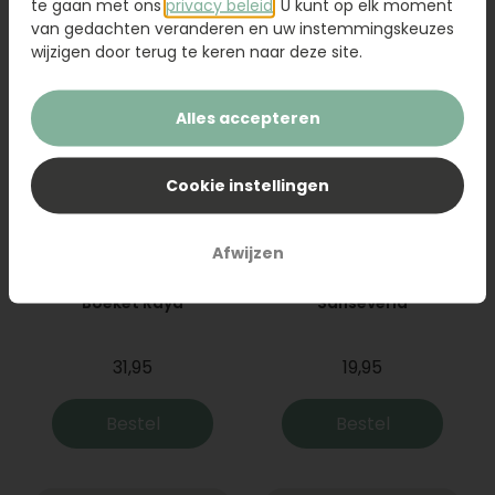
Bestel
Bestel
te gaan met ons
privacy beleid
. U kunt op elk moment
van gedachten veranderen en uw instemmingskeuzes
wijzigen door terug te keren naar deze site.
Alles accepteren
Cookie instellingen
Afwijzen
Boeket Raya
Sanseveria
31,95
19,95
Bestel
Bestel