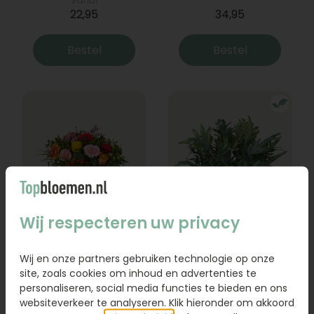
Vanaf
22,95
34,95
Bestel
Bestel
Wij respecteren uw privacy
Boeket Lexie
Phlebodium
Wij en onze partners gebruiken technologie op onze
Vanaf
site, zoals cookies om inhoud en advertenties te
18,95
16,95
personaliseren, social media functies te bieden en ons
websiteverkeer te analyseren. Klik hieronder om akkoord