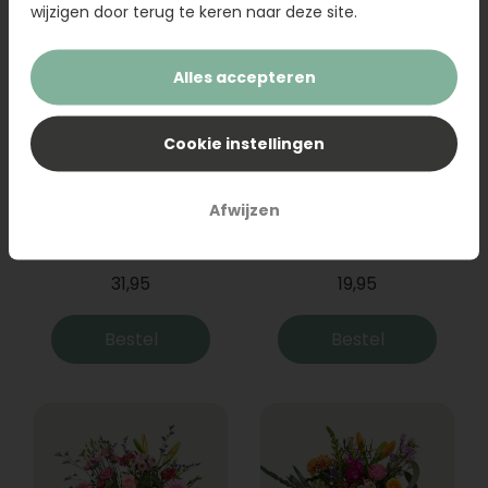
wijzigen door terug te keren naar deze site.
Alles accepteren
Cookie instellingen
Afwijzen
Boeket Raya
Sanseveria
31,95
19,95
Bestel
Bestel