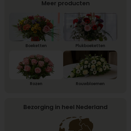
Meer producten
Boeketten
Plukboeketten
Rozen
Rouwbloemen
Bezorging in heel Nederland