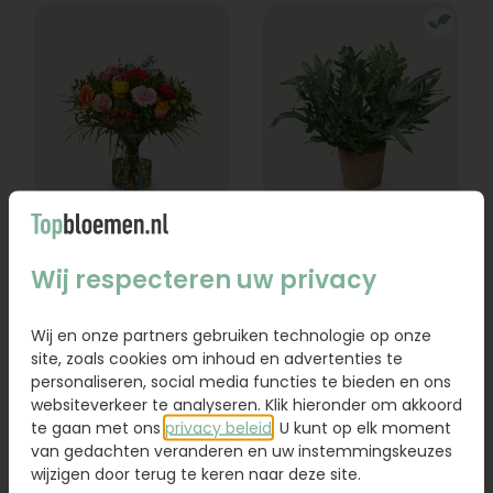
Boeket Lexie
Phlebodium
Wij respecteren uw privacy
Vanaf
18,95
16,95
Wij en onze partners gebruiken technologie op onze
Bestel
Bestel
site, zoals cookies om inhoud en advertenties te
personaliseren, social media functies te bieden en ons
websiteverkeer te analyseren. Klik hieronder om akkoord
te gaan met ons
privacy beleid
. U kunt op elk moment
van gedachten veranderen en uw instemmingskeuzes
wijzigen door terug te keren naar deze site.