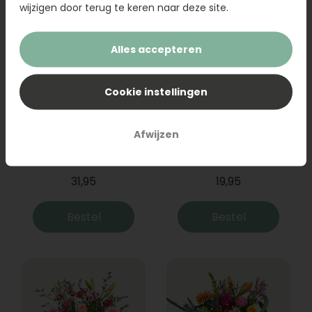
wijzigen door terug te keren naar deze site.
Alles accepteren
Cookie instellingen
Afwijzen
Boeket Raya
Sanseveria
31,95
19,95
Bestel
Bestel