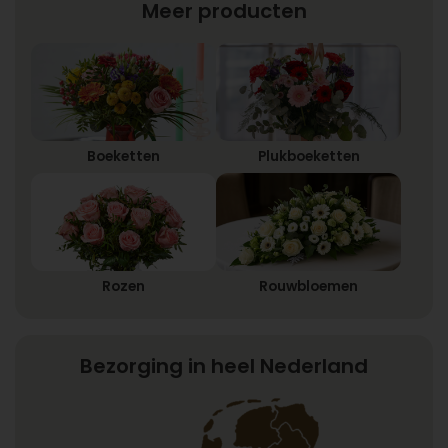
Meer producten
Boeketten
Plukboeketten
Rozen
Rouwbloemen
Bezorging in heel Nederland