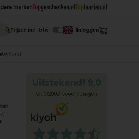
ndere merken
Inloggen
Prijzen incl. btw
|
uitenland
Uitstekend! 9,0
Uit 312007 beoordelingen
teit
rdt
n