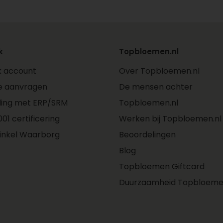
k
Topbloemen.nl
jk account
Over Topbloemen.nl
e aanvragen
De mensen achter
ling met ERP/SRM
Topbloemen.nl
01 certificering
Werken bij Topbloemen.nl
inkel Waarborg
Beoordelingen
Blog
Topbloemen Giftcard
Duurzaamheid Topbloeme