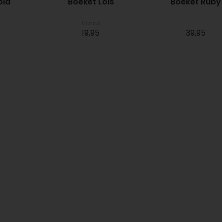
ola
Boeket Lois
Boeket Ruby
Vanaf
19,95
39,95