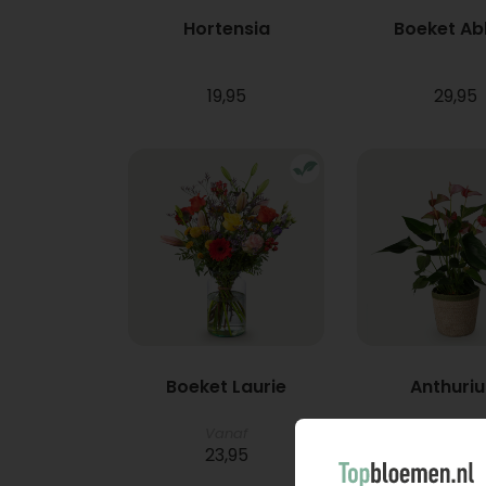
Hortensia
Boeket A
19,95
29,95
Boeket Laurie
Anthuri
Vanaf
23,95
21,95