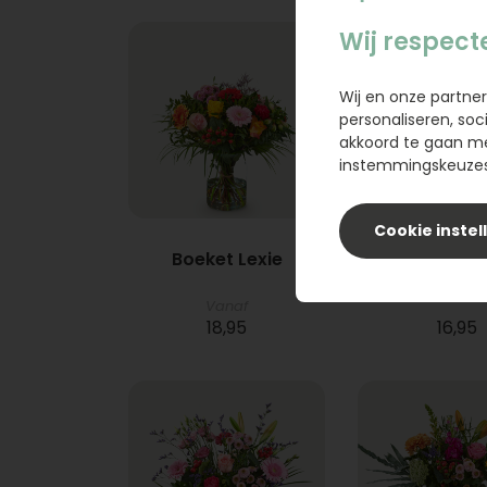
Wij respect
Wij en onze partner
personaliseren, soc
akkoord te gaan m
instemmingskeuzes 
Cookie instel
Boeket Lexie
Phlebod
Vanaf
18,95
16,95