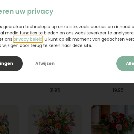
eren uw privacy
s gebruiken technologie op onze site, zoals cookies om inhoud 
ial media functies te bieden en ons websiteverkeer te analysere
et ons
privacy beleid
. U kunt op elk moment van gedachten ve
wijzigen door terug te keren naar deze site.
lingen
Afwijzen
All
ium
Boeket Raya
Sanseveria
31,95
19,95