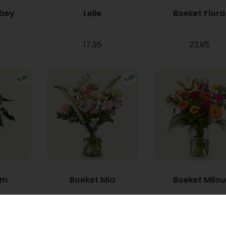
bbey
Lelie
Boeket Flora
17,95
23,95
um
Boeket Mia
Boeket Milou
Vanaf
22,95
34,95