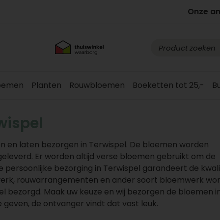
Onze a
loemen
Planten
Rouwbloemen
Boeketten tot 25,-
B
wispel
n en laten bezorgen in Terwispel. De bloemen worden
fgeleverd. Er worden altijd verse bloemen gebruikt om de
ersoonlijke bezorging in Terwispel garandeert de kwali
werk, rouwarrangementen en ander soort bloemwerk wo
pel bezorgd. Maak uw keuze en wij bezorgen de bloemen i
 geven, de ontvanger vindt dat vast leuk.