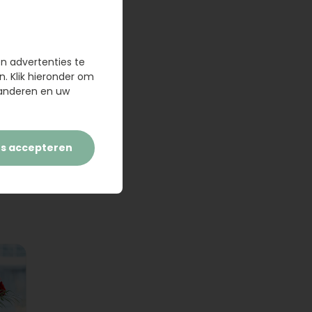
en advertenties te
n. Klik hieronder om
randeren en uw
es accepteren