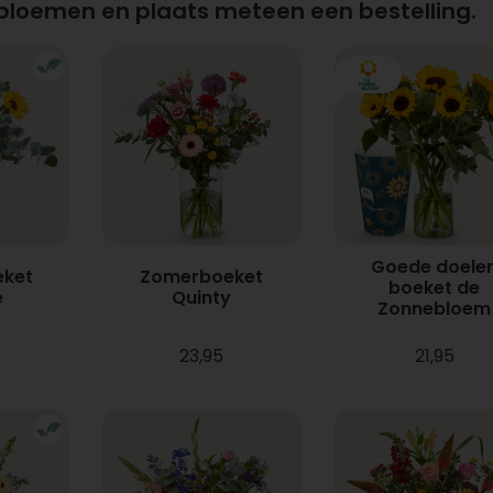
 bloemen en plaats meteen een bestelling.
Goede doele
ket
Zomerboeket
boeket de
e
Quinty
Zonnebloem
23,95
21,95