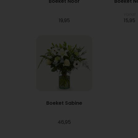
Boeket Noor
Boeket N
Vanaf
19,95
15,95
Boeket Sabine
46,95