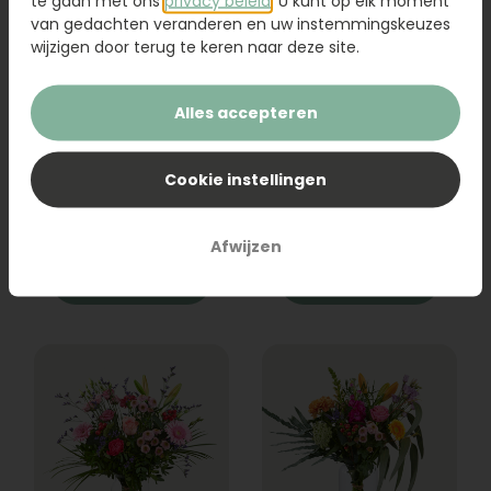
te gaan met ons
privacy beleid
. U kunt op elk moment
van gedachten veranderen en uw instemmingskeuzes
wijzigen door terug te keren naar deze site.
Alles accepteren
Boeket Raya
Sanseveria
Cookie instellingen
31,95
19,95
Afwijzen
Bestel
Bestel