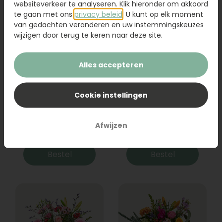
websiteverkeer te analyseren. Klik hieronder om akkoord
te gaan met ons
privacy beleid
. U kunt op elk moment
van gedachten veranderen en uw instemmingskeuzes
wijzigen door terug te keren naar deze site.
Alles accepteren
Cookie instellingen
Boeket Raya
Sanseveria
Afwijzen
31,95
19,95
Bestel
Bestel