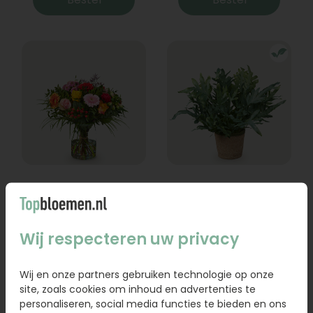
Boeket Lexie
Phlebodium
Vanaf
18,95
16,95
Wij respecteren uw privacy
Bestel
Bestel
Wij en onze partners gebruiken technologie op onze
site, zoals cookies om inhoud en advertenties te
personaliseren, social media functies te bieden en ons