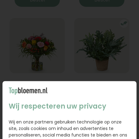
Boeket Lexie
Phlebodium
Vanaf
18,95
16,95
Wij respecteren uw privacy
Bestel
Bestel
Wij en onze partners gebruiken technologie op onze
site, zoals cookies om inhoud en advertenties te
personaliseren, social media functies te bieden en ons