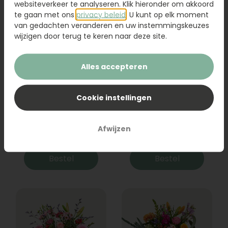
websiteverkeer te analyseren. Klik hieronder om akkoord
te gaan met ons
privacy beleid
. U kunt op elk moment
van gedachten veranderen en uw instemmingskeuzes
wijzigen door terug te keren naar deze site.
Alles accepteren
Cookie instellingen
Boeket Raya
Sanseveria
Afwijzen
31,95
19,95
Bestel
Bestel