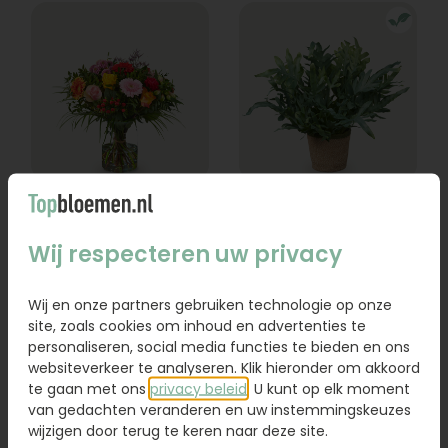
Boeket Lexie
Phlebodium
Wij respecteren uw privacy
Vanaf
18,95
16,95
Wij en onze partners gebruiken technologie op onze
Bestel
Bestel
site, zoals cookies om inhoud en advertenties te
personaliseren, social media functies te bieden en ons
websiteverkeer te analyseren. Klik hieronder om akkoord
te gaan met ons
privacy beleid
. U kunt op elk moment
van gedachten veranderen en uw instemmingskeuzes
wijzigen door terug te keren naar deze site.