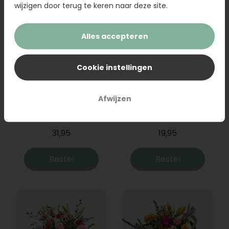
wijzigen door terug te keren naar deze site.
Alles accepteren
Cookie instellingen
Afwijzen
Boeket Raya
Sanseveria
31,95
19,95
Bestel
Bestel