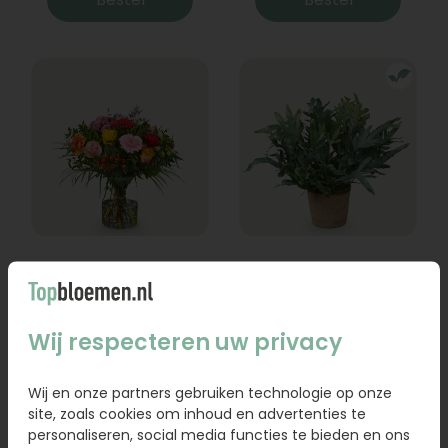
Boeket Lexie
Phlebodium
Vanaf
18,95
16,95
Wij respecteren uw privacy
Bestel
Bestel
Wij en onze partners gebruiken technologie op onze
site, zoals cookies om inhoud en advertenties te
personaliseren, social media functies te bieden en ons