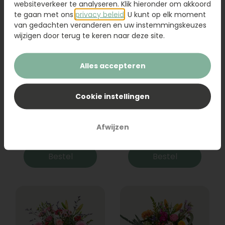
websiteverkeer te analyseren. Klik hieronder om akkoord
te gaan met ons
privacy beleid
. U kunt op elk moment
van gedachten veranderen en uw instemmingskeuzes
wijzigen door terug te keren naar deze site.
Alles accepteren
Cookie instellingen
Boeket Raya
Sanseveria
Afwijzen
31,95
19,95
Bestel
Bestel