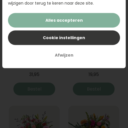
wijzigen door terug te keren naar deze site.
Alles accepteren
Cookie instellingen
Afwijzen
Boeket Raya
Sanseveria
31,95
19,95
Bestel
Bestel