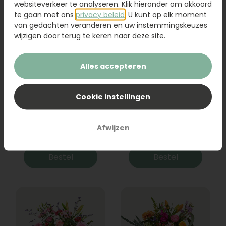
websiteverkeer te analyseren. Klik hieronder om akkoord
te gaan met ons
privacy beleid
. U kunt op elk moment
van gedachten veranderen en uw instemmingskeuzes
wijzigen door terug te keren naar deze site.
Alles accepteren
Cookie instellingen
Boeket Raya
Sanseveria
Afwijzen
31,95
19,95
Bestel
Bestel