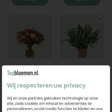
Boeket Lexie
Phlebodium
Vanaf
18,95
16,95
Wij respecteren uw privacy
Bestel
Bestel
Wij en onze partners gebruiken technologie op onze
site, zoals cookies om inhoud en advertenties te
personaliseren, social media functies te bieden en ons