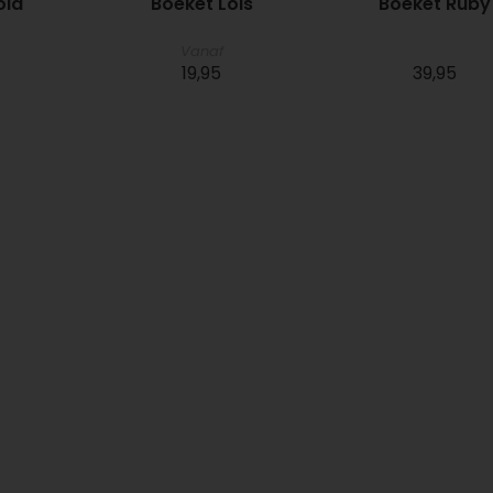
ola
Boeket Lois
Boeket Ruby
Vanaf
19,95
39,95