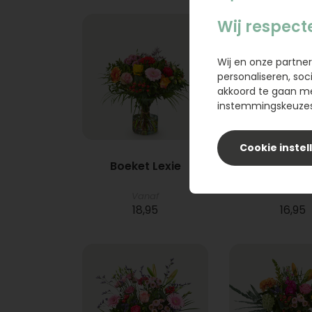
Wij respect
Wij en onze partner
personaliseren, soc
akkoord te gaan m
instemmingskeuzes 
Cookie instel
Boeket Lexie
Phlebod
Vanaf
18,95
16,95