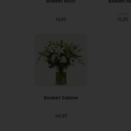
Boeket Noor
Boeket N
Vanaf
19,95
15,95
Boeket Sabine
46,95