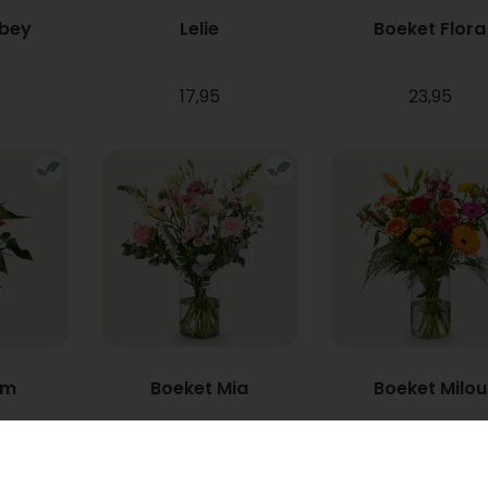
bbey
Lelie
Boeket Flora
17,95
23,95
um
Boeket Mia
Boeket Milou
Vanaf
22,95
34,95