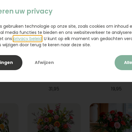
eren uw privacy
s gebruiken technologie op onze site, zoals cookies om inhoud 
ial media functies te bieden en ons websiteverkeer te analysere
et ons
privacy beleid
. U kunt op elk moment van gedachten ve
wijzigen door terug te keren naar deze site.
lingen
Afwijzen
All
ium
Boeket Raya
Sanseveria
31,95
19,95