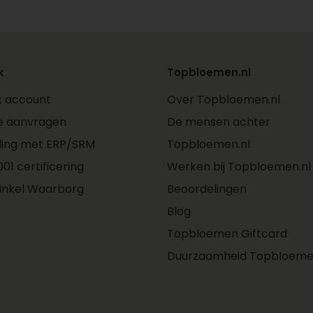
k
Topbloemen.nl
jk account
Over Topbloemen.nl
e aanvragen
De mensen achter
ling met ERP/SRM
Topbloemen.nl
01 certificering
Werken bij Topbloemen.nl
inkel Waarborg
Beoordelingen
Blog
Topbloemen Giftcard
Duurzaamheid Topbloeme