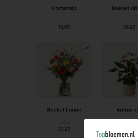
Hortensia
Boeket A
19,95
29,95
Boeket Laurie
Anthuri
Vanaf
23,95
21,95