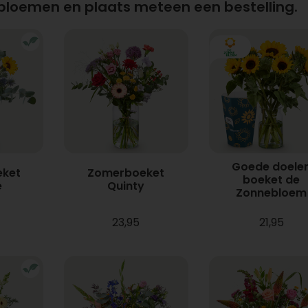
 bloemen en plaats meteen een bestelling.
Goede doele
ket
Zomerboeket
boeket de
e
Quinty
Zonnebloem
23,95
21,95