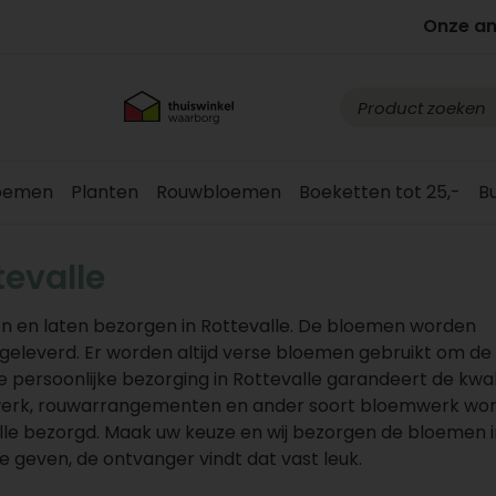
Onze a
loemen
Planten
Rouwbloemen
Boeketten tot 25,-
B
evalle
n en laten bezorgen in Rottevalle. De bloemen worden
afgeleverd. Er worden altijd verse bloemen gebruikt om de
ersoonlijke bezorging in Rottevalle garandeert de kwali
werk, rouwarrangementen en ander soort bloemwerk wo
alle bezorgd. Maak uw keuze en wij bezorgen de bloemen i
e geven, de ontvanger vindt dat vast leuk.