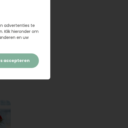
en advertenties te
n. Klik hieronder om
randeren en uw
es accepteren