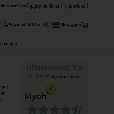
ndere merken
Inloggen
Prijzen incl. btw
|
uitenland
Uitstekend! 9,0
Uit 312009 beoordelingen
teit
rdt
n