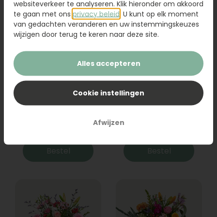
websiteverkeer te analyseren. Klik hieronder om akkoord
te gaan met ons
privacy beleid
. U kunt op elk moment
van gedachten veranderen en uw instemmingskeuzes
wijzigen door terug te keren naar deze site.
Alles accepteren
Cookie instellingen
Boeket Raya
Sanseveria
Afwijzen
31,95
19,95
Bestel
Bestel