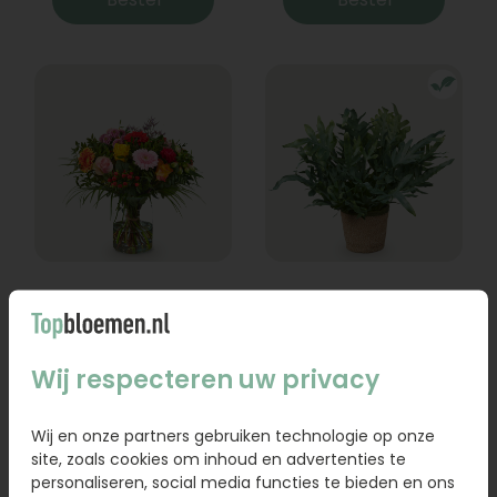
Boeket Lexie
Phlebodium
Vanaf
18,95
16,95
Wij respecteren uw privacy
Bestel
Bestel
Wij en onze partners gebruiken technologie op onze
site, zoals cookies om inhoud en advertenties te
personaliseren, social media functies te bieden en ons