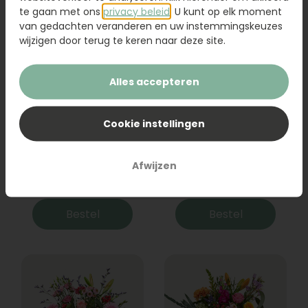
te gaan met ons
privacy beleid
. U kunt op elk moment
van gedachten veranderen en uw instemmingskeuzes
wijzigen door terug te keren naar deze site.
Alles accepteren
Cookie instellingen
Boeket Raya
Sanseveria
Afwijzen
31,95
19,95
Bestel
Bestel