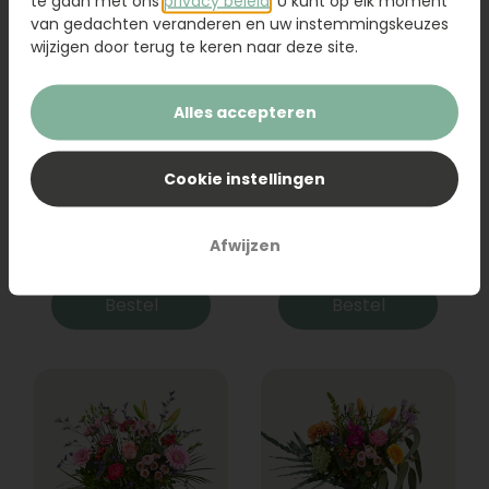
te gaan met ons
privacy beleid
. U kunt op elk moment
van gedachten veranderen en uw instemmingskeuzes
wijzigen door terug te keren naar deze site.
Alles accepteren
Cookie instellingen
Boeket Raya
Sanseveria
Afwijzen
31,95
19,95
Bestel
Bestel