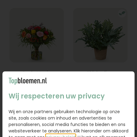
Boeket Lexie
Phlebodium
Vanaf
18,95
16,95
Wij respecteren uw privacy
Bestel
Bestel
Wij en onze partners gebruiken technologie op onze
site, zoals cookies om inhoud en advertenties te
personaliseren, social media functies te bieden en ons
websiteverkeer te analyseren. Klik hieronder om akkoord