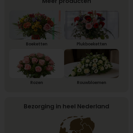
Meer producten
Boeketten
Plukboeketten
Rozen
Rouwbloemen
Bezorging in heel Nederland