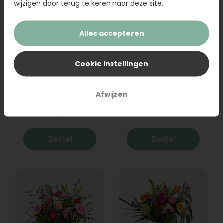
wijzigen door terug te keren naar deze site.
Alles accepteren
Cookie instellingen
Boeket Raya
Sanseveria
Afwijzen
31,95
19,95
Bestel
Bestel