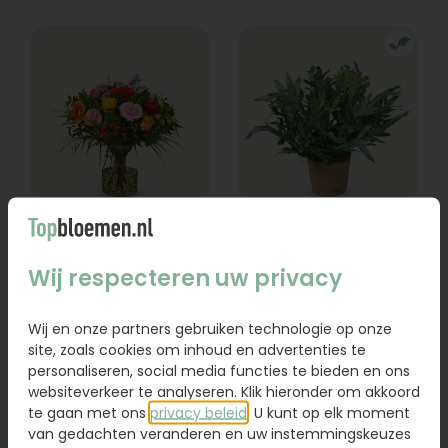
Boeket Lexie
Phlebodium
Wij respecteren uw privacy
Vanaf
18,95
16,95
Wij en onze partners gebruiken technologie op onze
Bestel
Bestel
site, zoals cookies om inhoud en advertenties te
personaliseren, social media functies te bieden en ons
websiteverkeer te analyseren. Klik hieronder om akkoord
te gaan met ons
privacy beleid
. U kunt op elk moment
van gedachten veranderen en uw instemmingskeuzes