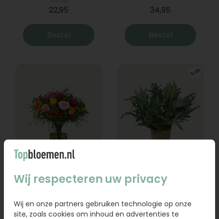
Vanaf
22,95
34,95
Bestel
Bestel
Boeket Lexie
Phlebodium
Wij respecteren uw privacy
Vanaf
18,95
16,95
Wij en onze partners gebruiken technologie op onze
site, zoals cookies om inhoud en advertenties te