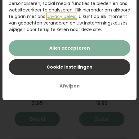
Bestel
Bestel
personaliseren, social media functies te bieden en ons
websiteverkeer te analyseren. Klik hieronder om akkoord
te gaan met ons
privacy beleid
. U kunt op elk moment
van gedachten veranderen en uw instemmingskeuzes
wijzigen door terug te keren naar deze site.
Alles accepteren
Cookie instellingen
Boeket Raya
Sanseveria
Afwijzen
31,95
19,95
Bestel
Bestel