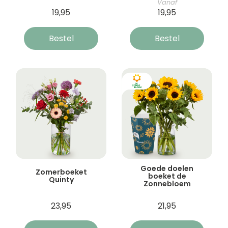
Vanaf
19,95
19,95
Bestel
Bestel
Goede doelen
Zomerboeket
boeket de
Quinty
Zonnebloem
23,95
21,95