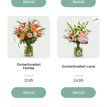
Bestel
Bestel
Zomerboeket
Zomerboeket Luna
Femke
Vanaf
Vanaf
21,95
24,95
Bestel
Bestel