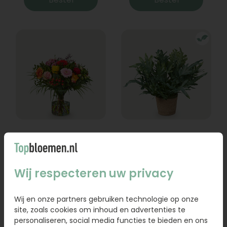
Boeket Lexie
Phlebodium
Vanaf
18,95
16,95
Wij respecteren uw privacy
Bestel
Bestel
Wij en onze partners gebruiken technologie op onze
site, zoals cookies om inhoud en advertenties te
personaliseren, social media functies te bieden en ons