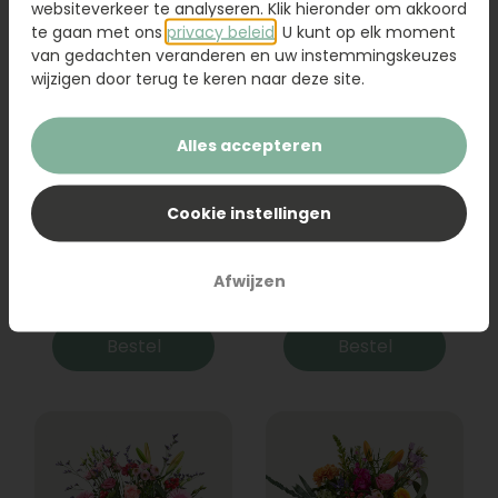
websiteverkeer te analyseren. Klik hieronder om akkoord
te gaan met ons
privacy beleid
. U kunt op elk moment
van gedachten veranderen en uw instemmingskeuzes
wijzigen door terug te keren naar deze site.
Alles accepteren
Cookie instellingen
Boeket Raya
Sanseveria
Afwijzen
31,95
19,95
Bestel
Bestel