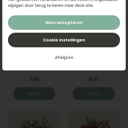
wijzigen door terug te keren naar deze site.
Alles accepteren
Cookie instellingen
Afwijzen
Boeket Raya
Sanseveria
31,95
19,95
Bestel
Bestel