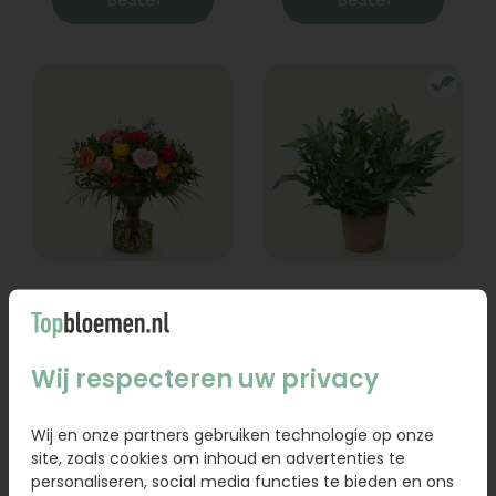
Boeket Lexie
Phlebodium
Vanaf
18,95
16,95
Wij respecteren uw privacy
Bestel
Bestel
Wij en onze partners gebruiken technologie op onze
site, zoals cookies om inhoud en advertenties te
personaliseren, social media functies te bieden en ons