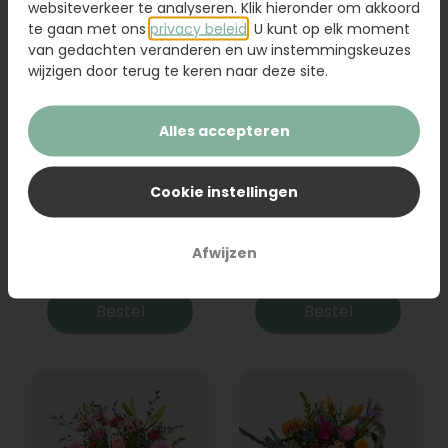
websiteverkeer te analyseren. Klik hieronder om akkoord
te gaan met ons
privacy beleid
. U kunt op elk moment
van gedachten veranderen en uw instemmingskeuzes
wijzigen door terug te keren naar deze site.
Alles accepteren
Cookie instellingen
Boeket Raya
Sanseveria
Afwijzen
31,95
19,95
Bestel
Bestel