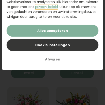
websiteverkeer te analyseren. Klik hieronder om akkoord
te gaan met ons
privacy beleid
. U kunt op elk moment
van gedachten veranderen en uw instemmingskeuzes
wijzigen door terug te keren naar deze site.
Alles accepteren
Cookie instellingen
Boeket Raya
Sanseveria
Afwijzen
31,95
19,95
Bestel
Bestel