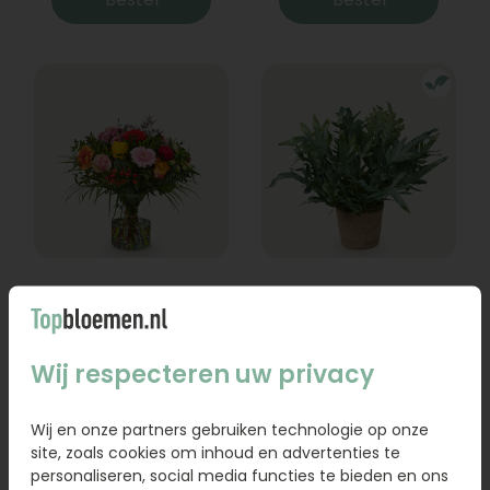
Boeket Lexie
Phlebodium
Vanaf
18,95
16,95
Wij respecteren uw privacy
Bestel
Bestel
Wij en onze partners gebruiken technologie op onze
site, zoals cookies om inhoud en advertenties te
personaliseren, social media functies te bieden en ons