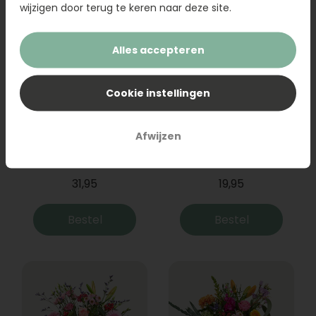
wijzigen door terug te keren naar deze site.
Alles accepteren
Cookie instellingen
Afwijzen
Boeket Raya
Sanseveria
31,95
19,95
Bestel
Bestel