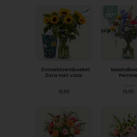
Zonnebloemboeket
Maandboe
Zora met vaas
Pemm
Vanaf
19,95
19,95