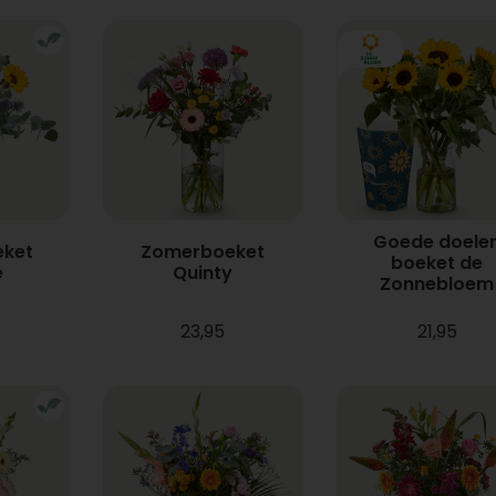
Goede doele
ket
Zomerboeket
boeket de
e
Quinty
Zonnebloem
23,95
21,95