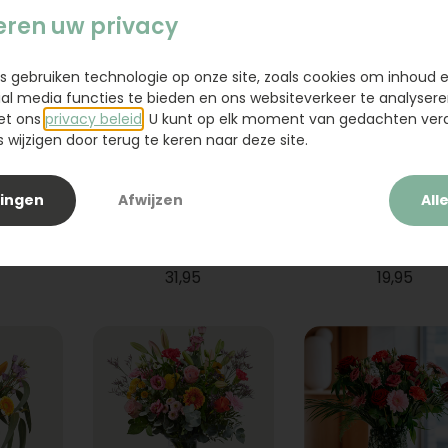
eren uw privacy
s gebruiken technologie op onze site, zoals cookies om inhoud 
ial media functies te bieden en ons websiteverkeer te analysere
et ons
privacy beleid
. U kunt op elk moment van gedachten ve
wijzigen door terug te keren naar deze site.
lingen
Afwijzen
All
ium
Boeket Raya
Sanseveria
31,95
19,95