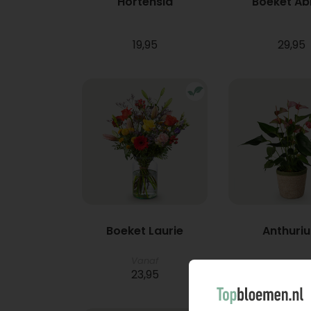
Hortensia
Boeket A
19,95
29,95
Boeket Laurie
Anthuri
Vanaf
23,95
21,95