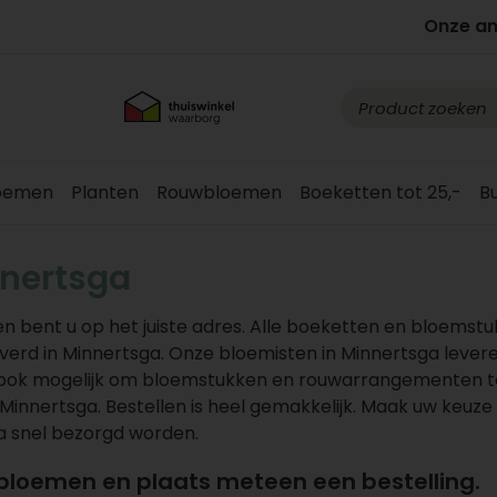
Onze a
loemen
Planten
Rouwbloemen
Boeketten tot 25,-
B
nertsga
 bent u op het juiste adres. Alle boeketten en bloemst
rd in Minnertsga. Onze bloemisten in Minnertsga lever
is ook mogelijk om bloemstukken en rouwarrangementen t
Minnertsga. Bestellen is heel gemakkelijk. Maak uw keuze 
a snel bezorgd worden.
 bloemen en plaats meteen een bestelling.