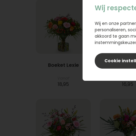
Wij respect
Wij en onze partner
personaliseren, soc
akkoord te gaan m
instemmingskeuzes 
Cookie instel
Boeket Lexie
Phlebod
Vanaf
18,95
16,95