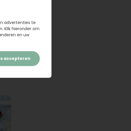
en advertenties te
n. Klik hieronder om
randeren en uw
es accepteren