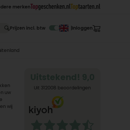
ndere merken
Inloggen
Prijzen incl. btw
|
uitenland
Uitstekend! 9,0
ukken
Uit 312008 beoordelingen
en uw
e
en wij