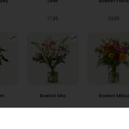
bbey
Lelie
Boeket Flora
17,95
23,95
um
Boeket Mia
Boeket Milou
Vanaf
22,95
34,95