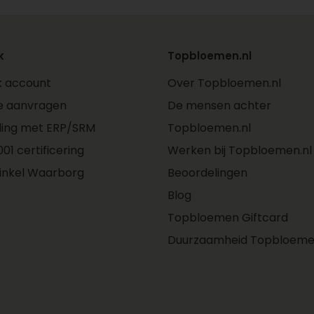
k
Topbloemen.nl
jk account
Over Topbloemen.nl
e aanvragen
De mensen achter
ling met ERP/SRM
Topbloemen.nl
01 certificering
Werken bij Topbloemen.nl
inkel Waarborg
Beoordelingen
Blog
Topbloemen Giftcard
Duurzaamheid Topbloeme