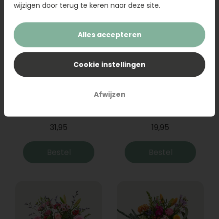
wijzigen door terug te keren naar deze site.
Alles accepteren
Cookie instellingen
Afwijzen
Boeket Raya
Sanseveria
31,95
19,95
Bestel
Bestel