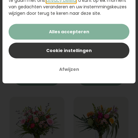
te gaan met ons
privacy beleid
. U kunt op elk moment
van gedachten veranderen en uw instemmingskeuzes
wijzigen door terug te keren naar deze site.
Alles accepteren
Boeket Raya
Sanseveria
Cookie instellingen
31,95
19,95
Afwijzen
Bestel
Bestel