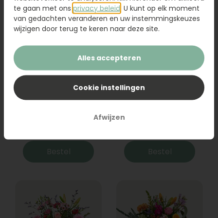
te gaan met ons
privacy beleid
. U kunt op elk moment
van gedachten veranderen en uw instemmingskeuzes
wijzigen door terug te keren naar deze site.
Alles accepteren
Cookie instellingen
Boeket Raya
Sanseveria
Afwijzen
31,95
19,95
Bestel
Bestel