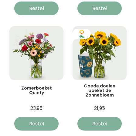
Bestel
Bestel
Goede doelen
Zomerboeket
boeket de
Quinty
Zonnebloem
23,95
21,95
Bestel
Bestel