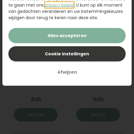
Bestel
Bestel
te gaan met ons
privacy beleid
. U kunt op elk moment
van gedachten veranderen en uw instemmingskeuzes
wijzigen door terug te keren naar deze site.
Alles accepteren
Cookie instellingen
Afwijzen
Boeket Raya
Sanseveria
31,95
19,95
Bestel
Bestel