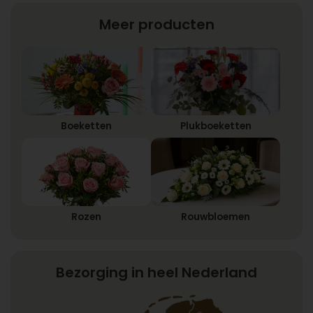
Meer producten
Boeketten
Plukboeketten
Rozen
Rouwbloemen
Bezorging in heel Nederland