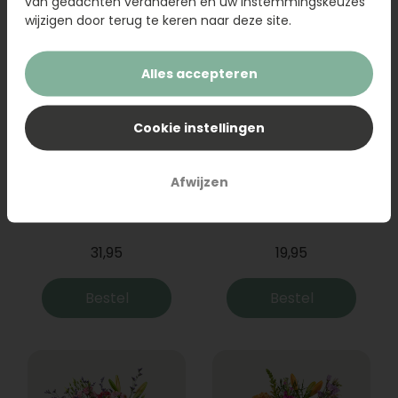
van gedachten veranderen en uw instemmingskeuzes
wijzigen door terug te keren naar deze site.
Alles accepteren
Cookie instellingen
Afwijzen
Boeket Raya
Sanseveria
31,95
19,95
Bestel
Bestel