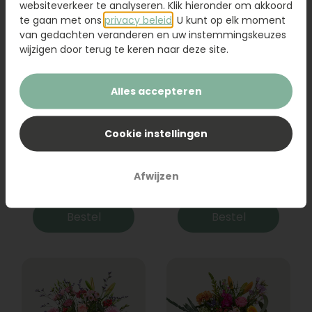
websiteverkeer te analyseren. Klik hieronder om akkoord
te gaan met ons
privacy beleid
. U kunt op elk moment
van gedachten veranderen en uw instemmingskeuzes
wijzigen door terug te keren naar deze site.
Alles accepteren
Cookie instellingen
Boeket Raya
Sanseveria
Afwijzen
31,95
19,95
Bestel
Bestel