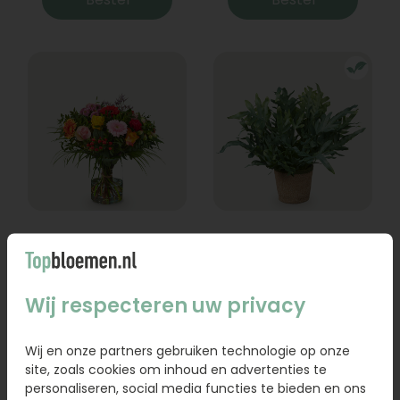
Boeket Lexie
Phlebodium
Vanaf
18,95
16,95
Wij respecteren uw privacy
Bestel
Bestel
Wij en onze partners gebruiken technologie op onze
site, zoals cookies om inhoud en advertenties te
personaliseren, social media functies te bieden en ons