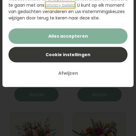
te gaan met ons
privacy beleid
. U kunt op elk moment
van gedachten veranderen en uw instemmingskeuzes
wijzigen door terug te keren naar deze site.
Alles accepteren
Cookie instellingen
Boeket Raya
Sanseveria
Afwijzen
31,95
19,95
Bestel
Bestel