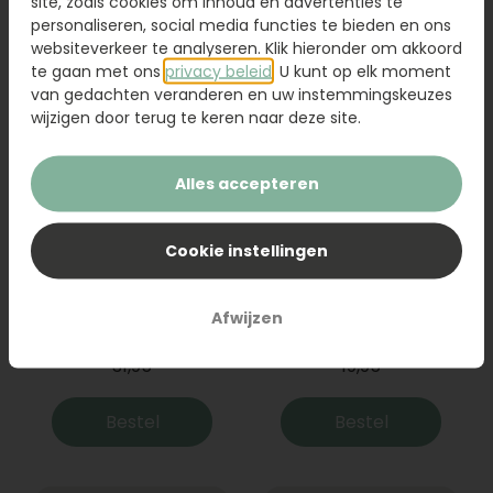
site, zoals cookies om inhoud en advertenties te
Bestel
Bestel
personaliseren, social media functies te bieden en ons
websiteverkeer te analyseren. Klik hieronder om akkoord
te gaan met ons
privacy beleid
. U kunt op elk moment
van gedachten veranderen en uw instemmingskeuzes
wijzigen door terug te keren naar deze site.
Alles accepteren
Cookie instellingen
Boeket Raya
Sanseveria
Afwijzen
31,95
19,95
Bestel
Bestel