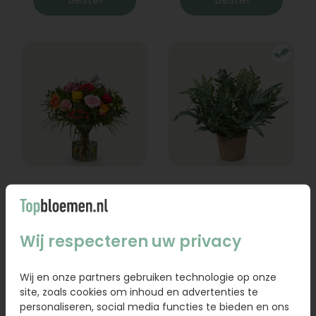
Boeket Lexie
Phlebodium
Vanaf
18,95
16,95
Wij respecteren uw privacy
Bestel
Bestel
Wij en onze partners gebruiken technologie op onze
site, zoals cookies om inhoud en advertenties te
personaliseren, social media functies te bieden en ons