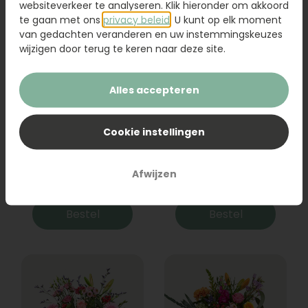
websiteverkeer te analyseren. Klik hieronder om akkoord
te gaan met ons
privacy beleid
. U kunt op elk moment
van gedachten veranderen en uw instemmingskeuzes
wijzigen door terug te keren naar deze site.
Alles accepteren
Cookie instellingen
Boeket Raya
Sanseveria
Afwijzen
31,95
19,95
Bestel
Bestel