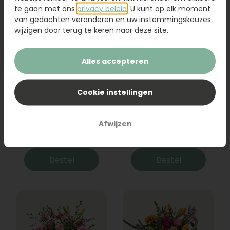
te gaan met ons
privacy beleid
. U kunt op elk moment
van gedachten veranderen en uw instemmingskeuzes
wijzigen door terug te keren naar deze site.
Alles accepteren
Cookie instellingen
Boeket Raya
Sanseveria
Afwijzen
31,95
19,95
Bestel
Bestel