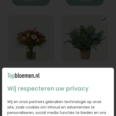
Boeket Lexie
Phlebodium
Vanaf
18,95
16,95
Wij respecteren uw privacy
Bestel
Bestel
Wij en onze partners gebruiken technologie op onze
site, zoals cookies om inhoud en advertenties te
personaliseren, social media functies te bieden en ons