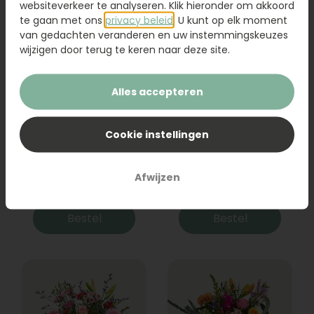
websiteverkeer te analyseren. Klik hieronder om akkoord
te gaan met ons
privacy beleid
. U kunt op elk moment
van gedachten veranderen en uw instemmingskeuzes
wijzigen door terug te keren naar deze site.
Alles accepteren
Cookie instellingen
Boeket Raya
Sanseveria
Afwijzen
31,95
19,95
Bestel
Bestel