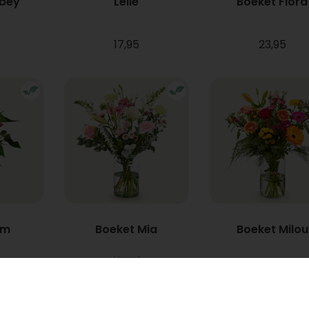
bbey
Lelie
Boeket Flora
17,95
23,95
um
Boeket Mia
Boeket Milou
Vanaf
22,95
34,95