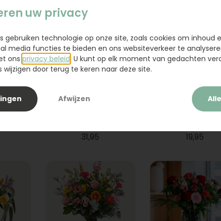
eren uw privacy
s gebruiken technologie op onze site, zoals cookies om inhoud 
ial media functies te bieden en ons websiteverkeer te analysere
et ons
privacy beleid
. U kunt op elk moment van gedachten ve
wijzigen door terug te keren naar deze site.
lingen
Afwijzen
All
ium
Boeket Raya
Sanseveria
31,95
19,95