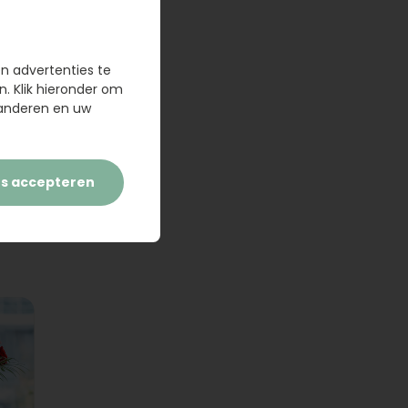
en advertenties te
n. Klik hieronder om
randeren en uw
es accepteren