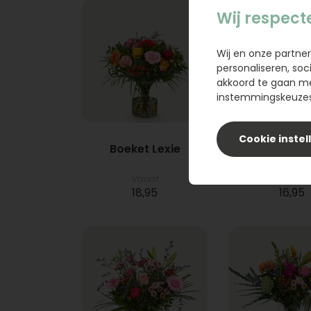
Wij respect
Wij en onze partner
personaliseren, soc
akkoord te gaan m
instemmingskeuzes 
Cookie instel
Boeket Lexie
Phlebod
Vanaf
18,95
16,95