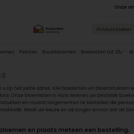
Onze a
loemen
Planten
Rouwbloemen
Boeketten tot 25,-
B
ns
 u op het juiste adres. Alle boeketten en bloemstukken 
úns. Onze bloemisten in Húns leveren uw bestelde boeke
emstukken en rouwarrangementen te bestellen die persoon
gemakkelijk. Maak uw keuze en wij zorgen ervoor dat de b
 bloemen en plaats meteen een bestelling.