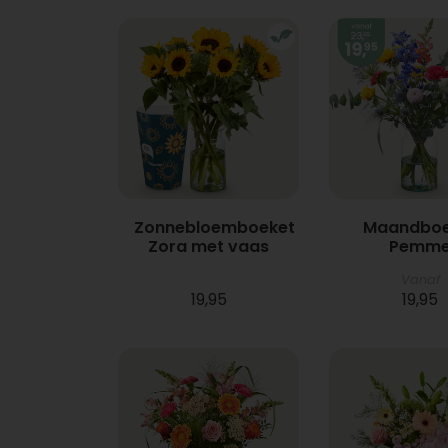
Zonnebloemboeket
Maandboe
Zora met vaas
Pemm
Vanaf
19,95
19,95