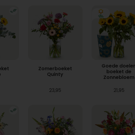
Goede doele
ket
Zomerboeket
boeket de
e
Quinty
Zonnebloem
23,95
21,95