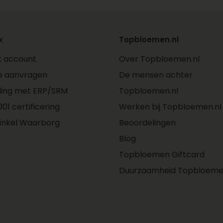
k
Topbloemen.nl
jk account
Over Topbloemen.nl
e aanvragen
De mensen achter
ling met ERP/SRM
Topbloemen.nl
01 certificering
Werken bij Topbloemen.nl
inkel Waarborg
Beoordelingen
Blog
Topbloemen Giftcard
Duurzaamheid Topbloeme