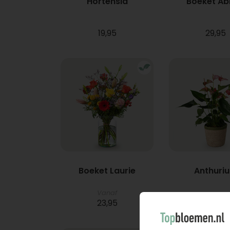
Hortensia
Boeket A
19,95
29,95
Boeket Laurie
Anthuri
Vanaf
23,95
21,95