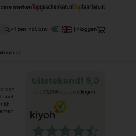
ndere merken
Inloggen
Prijzen incl. btw
|
uitenland
Uitstekend! 9,0
worden
Uit 312008 beoordelingen
t snel
lijk
loemen