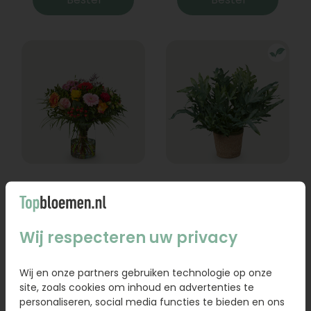
Boeket Lexie
Phlebodium
Vanaf
18,95
16,95
Wij respecteren uw privacy
Bestel
Bestel
Wij en onze partners gebruiken technologie op onze
site, zoals cookies om inhoud en advertenties te
personaliseren, social media functies te bieden en ons