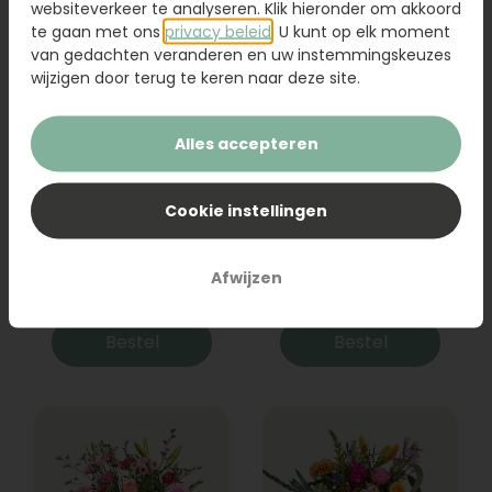
websiteverkeer te analyseren. Klik hieronder om akkoord
te gaan met ons
privacy beleid
. U kunt op elk moment
van gedachten veranderen en uw instemmingskeuzes
wijzigen door terug te keren naar deze site.
Alles accepteren
Cookie instellingen
Boeket Raya
Sanseveria
Afwijzen
31,95
19,95
Bestel
Bestel