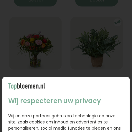
Boeket Lexie
Phlebodium
Vanaf
18,95
16,95
Wij respecteren uw privacy
Bestel
Bestel
Wij en onze partners gebruiken technologie op onze
site, zoals cookies om inhoud en advertenties te
personaliseren, social media functies te bieden en ons