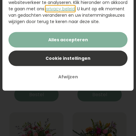
websiteverkeer te analyseren. Klik hieronder om akkoord
te gaan met ons
privacy beleid
. U kunt op elk moment
van gedachten veranderen en uw instemmingskeuzes
wijzigen door terug te keren naar deze site.
Alles accepteren
Cookie instellingen
Boeket Raya
Sanseveria
Afwijzen
31,95
19,95
Bestel
Bestel