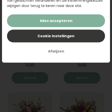
van gedachten veranderen en uw instemmingskeuzes
wijzigen door terug te keren naar deze site.
Alles accepteren
Cookie instellingen
Boeket Raya
Sanseveria
Afwijzen
31,95
19,95
Bestel
Bestel