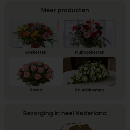
Meer producten
Boeketten
Plukboeketten
Rozen
Rouwbloemen
Bezorging in heel Nederland